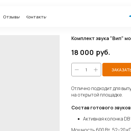
+7 950 95
вы
Контакты
25
Комплект звука "Вип" м
руб.
18 000
ЗАКАЗАТ
Отлично подходит для выпу
на открытой площадке.
Состав готового звуков
Активная колонка DB t
Мощность 600 Вт, 52−20 кГц,