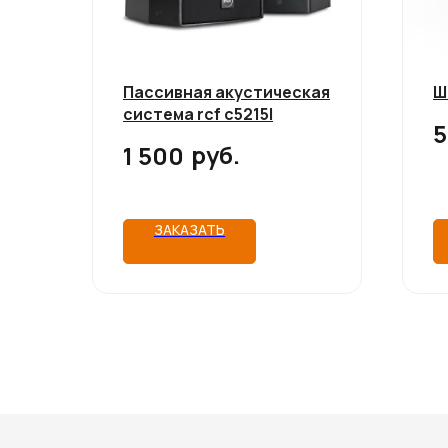
Пассивная акустическая
Ш
система rcf с5215l
5
руб.
1 500
ЗАКАЗАТЬ